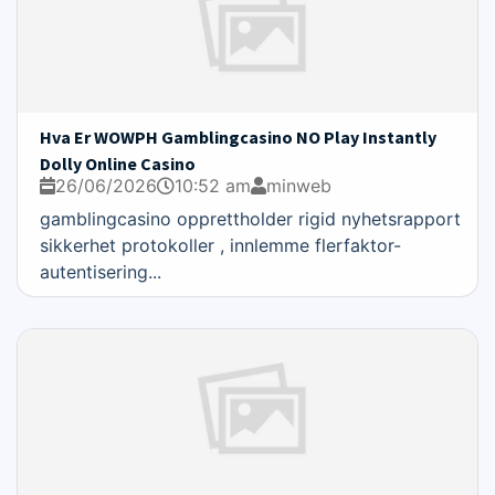
Hva Er WOWPH Gamblingcasino NO Play Instantly
Dolly Online Casino
26/06/2026
10:52 am
minweb
gamblingcasino opprettholder rigid nyhetsrapport
sikkerhet protokoller , innlemme flerfaktor-
autentisering...